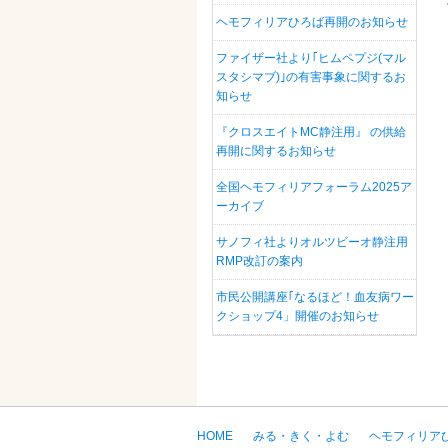
ヘモフィリアひろば再開のお知らせ
ファイザー社より｢ヒムペプジ(マル
スタシマブ)｣の有害事象に関するお
知らせ
『クロスエイトMC静注用』 の供給
再開に関するお知らせ
全国ヘモフィリアフォーラム2025ア
ーカイブ
サノフィ社よりオルツビーオ静注用
RMP改訂の案内
市民公開講座｢なるほど！血友病ワー
クショップ4」開催のお知らせ
HOME
みる・きく・よむ
ヘモフィリア