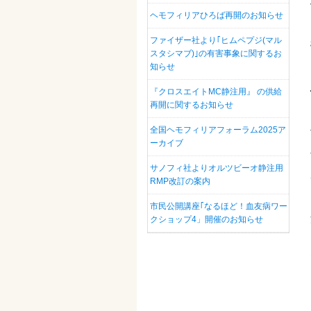
ヘモフィリアひろば再開のお知らせ
ファイザー社より｢ヒムペプジ(マル
スタシマブ)｣の有害事象に関するお
知らせ
『クロスエイトMC静注用』 の供給
再開に関するお知らせ
全国ヘモフィリアフォーラム2025ア
ーカイブ
サノフィ社よりオルツビーオ静注用
RMP改訂の案内
市民公開講座｢なるほど！血友病ワー
クショップ4」開催のお知らせ