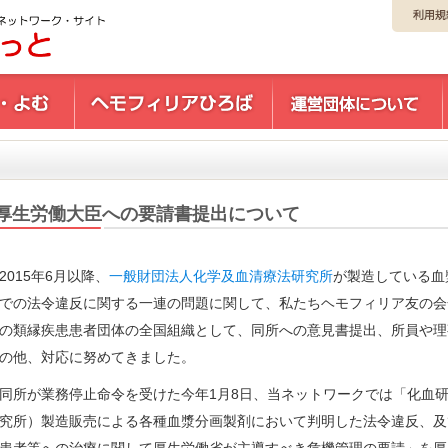
厚生労働大臣への要請書提出について
2015年6月以降、
一般財団法人化学及血清療法研究所
が製造している血
での法令違反に関する一連の問題に関して、私たちヘモフィリア友の会
の類縁疾患患者団体の全国組織として、同所への意見書提出、所員や理
の他、対応に努めてきました。
同所が業務停止命令を受けた今年1月8日、当ネットワークでは「化血研
究所）製造販売による各種血漿分画製剤において判明した法令違反、及