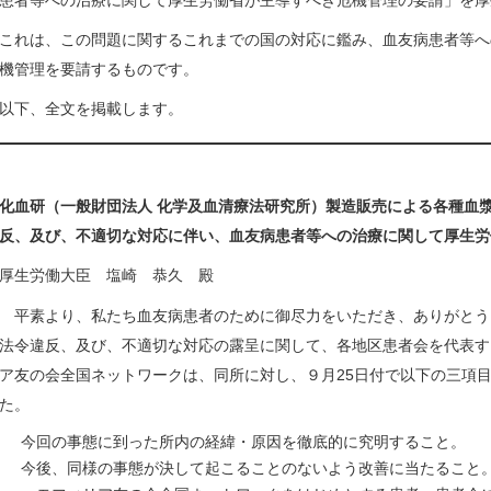
患者等への治療に関して厚生労働省が主導すべき危機管理の要請」を厚
これは、この問題に関するこれまでの国の対応に鑑み、血友病患者等へ
機管理を要請するものです。
以下、全文を掲載します。
化血研（一般財団法人 化学及血清療法研究所）製造販売による各種血
反、及び、不適切な対応に伴い、血友病患者等への治療に関して厚生労
厚生労働大臣 塩崎 恭久 殿
平素より、私たち血友病患者のために御尽力をいただき、ありがとう
法令違反、及び、不適切な対応の露呈に関して、各地区患者会を代表す
ア友の会全国ネットワークは、同所に対し、９月25日付で以下の三項
た。
今回の事態に到った所内の経緯・原因を徹底的に究明すること。
今後、同様の事態が決して起こることのないよう改善に当たること