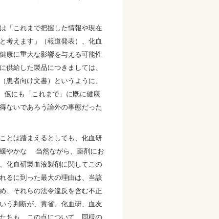
は「これまで把握した情報や現在
と考えます」（報道発表）、化血
健康に重大な影響を与える可能性
に供給した製品につきましては、
（患者向け文書）というように、
ら、仮にも「これまで」に既に健康
得ないであろう論外の事態だった
ことは踏まえるとしても、化血研
る緩やかな 当然ながら、薬剤にお
、化血研製血液製剤に関してこの
採られるに到った最大の理由は、当該
め、それらの法令違反を含む不正
いう判断が、貴省、化血研、血友
たちも、この点について、同様の