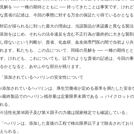
見解を ── 一種の期待とともに ── 持ってきたことは事実です。け
な貴省の記述は、今回の事態に対する万全の保証たり得ているかとなる
対応が採られるに到った最大の理由は、当該製品が承認書と異なる製法
添加をはじめ、それらの法令違反を含む不正行為が最終的に大きな製剤
し得ないという判断が、貴省、化血研、血友病専門医の間で当初より共
れます。私たちも、この点について、同様の見解を ── 一種の期待とと
す。けれども、これについても、以下のような貴省の記述は、今回の事
るかとなると、あやふやな部分が残ります。
「添加されているヘパリンの安全性について
○添加されているヘパリンは、厚生労働省が定める基準を満たした安全
○最終製品でのヘパリン残存量は定量限界未満である → バイクロット
れる。
※活性化第Ⅶ因子及び第Ⅹ因子の力価は国家検定でも確認している」
「ヘパリンは、添加した直後の工程で検出限界以下まで除去されており
えられる」