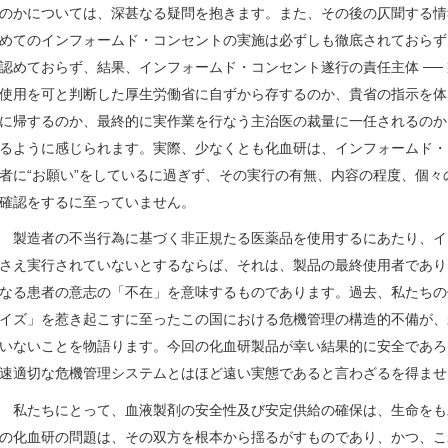
のかについては、深甚なる疑問を抱きます。また、その後の仄聞する情
めてのインフォームド・コンセントの実施は必ずしも徹底されておらず
認めておらず、結果、インフォームド・コンセント遂行の責任主体 ──
使用を可と判断した厚生労働省に自ずから存するのか、貴省の指示を体
に帰するのか、最終的に実作業を行なう主治医の裁量に一任されるのか 
るように感じられます。実際、少なくとも化血研は、インフォームド・
者に“お願い”をしているに過ぎず、その実行の有無、内容の程度、個
確認をするに至っていません。
製造者の不当行為に基づく非正規たる医薬品を使用するにあたり、イ
さえ実行されていないとするならば、それは、製品の最終使用者であり
なる患者の意志の「不在」を意味するものであります。過去、私たちの
イズ」を惹き起こすに至ったこの国における危機管理の構造的不備が、
いないことを物語ります。今回の化血研製品が幸い結果的に安全であろ
速適切な危機管理システムとはほど遠い実態であると言わざるを得ませ
私たちにとって、血液製剤の安全性及び安定供給の確保は、生命をも
の化血研の問題は、その双方を根本から揺るがすものであり、かつ、こ