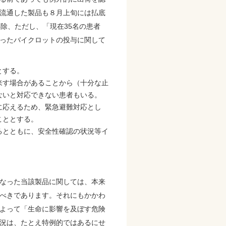
流通した製品も８月上旬には払底
除、ただし、「現在35名の患者
ったバイクロットの投与に関して
とする。
来す場合があることから（十分な止
ないと対応できない患者もいる。
に応えるため、緊急避難対応とし
こととする。
るとともに、安全性確認の状況等イ
なった当該製品に関しては、本来
べきであります。それにもかかわ
よって「生命に影響を及ぼす危険
況は、たとえ特例的ではあるにせ