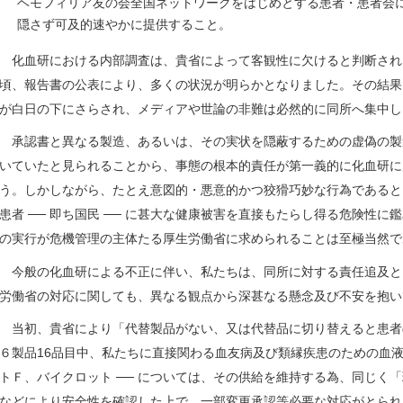
ヘモフィリア友の会全国ネットワークをはじめとする患者・患者会
隠さず可及的速やかに提供すること。
化血研における内部調査は、貴省によって客観性に欠けると判断され
頃、報告書の公表により、多くの状況が明らかとなりました。その結果
が白日の下にさらされ、メディアや世論の非難は必然的に同所へ集中し
承認書と異なる製造、あるいは、その実状を隠蔽するための虚偽の製
いていたと見られることから、事態の根本的責任が第一義的に化血研に
う。しかしながら、たとえ意図的・悪意的かつ狡猾巧妙な行為であると
患者 ── 即ち国民 ── に甚大な健康被害を直接もたらし得る危険性
の実行が危機管理の主体たる厚生労働省に求められることは至極当然で
今般の化血研による不正に伴い、私たちは、同所に対する責任追及と
労働省の対応に関しても、異なる観点から深甚なる懸念及び不安を抱い
当初、貴省により「代替製品がない、又は代替品に切り替えると患者
６製品16品目中、私たちに直接関わる血友病及び類縁疾患のための血液製
トＦ、バイクロット ── については、その供給を維持する為、同じく
などにより安全性を確認した上で、一部変更承認等必要な対応がとられ