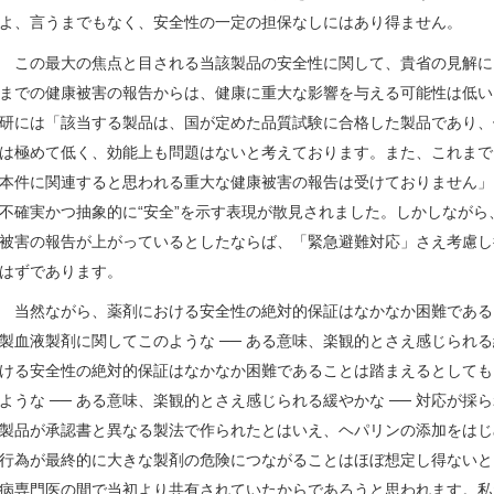
よ、言うまでもなく、安全性の一定の担保なしにはあり得ません。
この最大の焦点と目される当該製品の安全性に関して、貴省の見解に
までの健康被害の報告からは、健康に重大な影響を与える可能性は低い
研には「該当する製品は、国が定めた品質試験に合格した製品であり、
は極めて低く、効能上も問題はないと考えております。また、これまで
本件に関連すると思われる重大な健康被害の報告は受けておりません」
不確実かつ抽象的に“安全”を示す表現が散見されました。しかしなが
被害の報告が上がっているとしたならば、「緊急避難対応」さえ考慮し
はずであります。
当然ながら、薬剤における安全性の絶対的保証はなかなか困難である
製血液製剤に関してこのような ── ある意味、楽観的とさえ感じられ
ける安全性の絶対的保証はなかなか困難であることは踏まえるとしても
ような ── ある意味、楽観的とさえ感じられる緩やかな ── 対応が
製品が承認書と異なる製法で作られたとはいえ、ヘパリンの添加をはじ
行為が最終的に大きな製剤の危険につながることはほぼ想定し得ないと
病専門医の間で当初より共有されていたからであろうと思われます。私