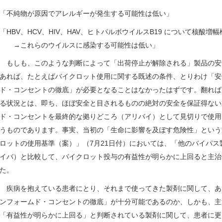
「不純物が原因でアレルギーが発生する可能性は低い」
「HBV、HCV、HIV、HAV、ヒトパルボウイルスB19 について核酸増
→これらのウイルスに感染する可能性は低い」
もしも、このような判断によって「出荷停止が解除される」製品の安
あれば、たとえばバイクロット使用に関する既述の条件、とりわけ「安
ド・コンセントの徹底」が必要となることはなかったはずです。翻れば
る状況とは、即ち、ほぼ安全と目されるものの絶対の安全を保証得ない
ド・コンセントを最終的な拠りどころ（アリバイ）として見切りで使用
うものであります。事実、当初の「生命に影響を及ぼす危険性」という
ロットの使用基準（案）」（7月21日付）においては、「他のバイパ
イバ）と比較して、バイクロット投与の有益性が明らかに上回ると主治
た。
疾病を抱えている患者にとり、それまで使ってきた製剤に関して、あ
ンフォームド・コンセントの徹底」が十分可能であるのか、しかも、主
「有益性が明らかに上回る」と判断されている製剤に関して、患者に更