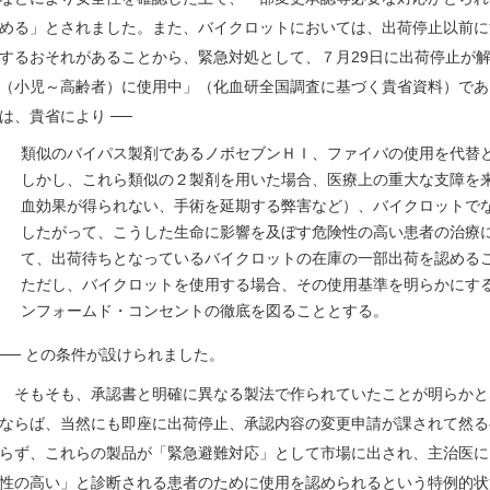
める」とされました。また、バイクロットにおいては、出荷停止以前に
するおそれがあることから、緊急対処として、７月29日に出荷停止が解
（小児～高齢者）に使用中」（化血研全国調査に基づく貴省資料）であ
は、貴省により ──
類似のバイパス製剤であるノボセブンＨＩ、ファイバの使用を代替
しかし、これら類似の２製剤を用いた場合、医療上の重大な支障を
血効果が得られない、手術を延期する弊害など）、バイクロットで
したがって、こうした生命に影響を及ぼす危険性の高い患者の治療
て、出荷待ちとなっているバイクロットの在庫の一部出荷を認める
ただし、バイクロットを使用する場合、その使用基準を明らかにす
ンフォームド・コンセントの徹底を図ることとする。
── との条件が設けられました。
そもそも、承認書と明確に異なる製法で作られていたことが明らかと
ならば、当然にも即座に出荷停止、承認内容の変更申請が課されて然る
らず、これらの製品が「緊急避難対応」として市場に出され、主治医に
性の高い」と診断される患者のために使用を認められるという特例的状