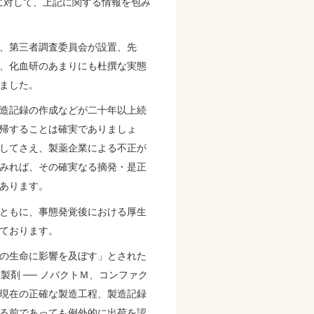
に対して、上記に関する情報を包み
、第三者調査委員会が設置、先
、化血研のあまりにも杜撰な実態
ました。
造記録の作成などが二十年以上続
帰することは確実でありましょ
してさえ、製薬企業による不正が
に鑑みれば、その確実なる摘発・是正
あります。
ともに、事態発覚後における厚生
ております。
の生命に影響を及ぼす」とされた
剤 ── ノバクトＭ、コンファク
「現在の正確な製造工程、製造記録
る前であっても例外的に出荷を認