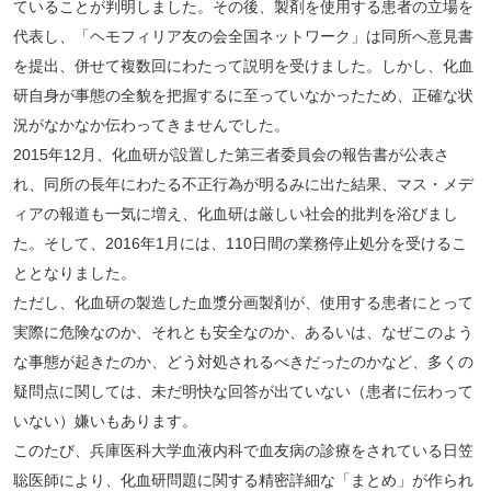
ていることが判明しました。その後、製剤を使用する患者の立場を
代表し、「ヘモフィリア友の会全国ネットワーク」は同所へ意見書
を提出、併せて複数回にわたって説明を受けました。しかし、化血
研自身が事態の全貌を把握するに至っていなかったため、正確な状
況がなかなか伝わってきませんでした。
2015年12月、化血研が設置した第三者委員会の報告書が公表さ
れ、同所の長年にわたる不正行為が明るみに出た結果、マス・メデ
ィアの報道も一気に増え、化血研は厳しい社会的批判を浴びまし
た。そして、2016年1月には、110日間の業務停止処分を受けるこ
ととなりました。
ただし、化血研の製造した血漿分画製剤が、使用する患者にとって
実際に危険なのか、それとも安全なのか、あるいは、なぜこのよう
な事態が起きたのか、どう対処されるべきだったのかなど、多くの
疑問点に関しては、未だ明快な回答が出ていない（患者に伝わって
いない）嫌いもあります。
このたび、兵庫医科大学血液内科で血友病の診療をされている日笠
聡医師により、化血研問題に関する精密詳細な「まとめ」が作られ