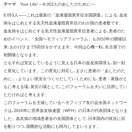
テーマ
Your Life! —8,053人のあしたのために—
8,053人——これは最新の『血液凝固異常症全国調査』による､血友
病をはじめとする先天性血液凝固異常症のわが国の患者数です。
血友病をはじめとする先天性血液凝固異常症患者による､患者のた
めのイベント､「全国ヘモフィリアフォーラム」も2010年の開催以
来､おかげさまで5回目をかぞえます。今回は心機一転､名古屋での
初開催となります。
ともすれば安定しているように見える日本の血友病環境も､刻一刻
と変化しています。この変化に対応し､まさに患者の「あしたのた
めに」､よりよい状況をつくりだしていくためにも､患者・家族がと
もに考える場､発言の場として､このフォーラムを大いに活用してい
ただければと考えます。
このフォーラムを主催しているヘモフィリア友の会全国ネットワー
クは､2016年に世界血友病連盟（WFH）の日本の代表団体となりま
した。血友病の地域患者会の全国団体として､日本国内の状況に目
を配りつつ､国際的な活動にも関与してまいります。