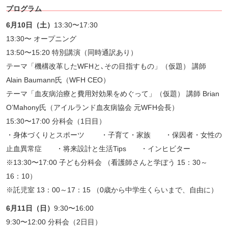
プログラム
6月10日（土）
13:30〜17:30
13:30〜 オープニング
13:50〜15:20 特別講演（同時通訳あり）
テーマ「機構改革したWFHと､その目指すもの」（仮題） 講師
Alain Baumann氏（WFH CEO）
テーマ「血友病治療と費用対効果をめぐって」（仮題） 講師 Brian
O’Mahony氏（アイルランド血友病協会 元WFH会長）
15:30〜17:00 分科会（1日目）
・身体づくりとスポーツ ・子育て・家族 ・保因者・女性の
止血異常症 ・将来設計と生活Tips ・インヒビター
※13:30〜17:00 子ども分科会 （看護師さんと学ぼう 15：30～
16：10）
※託児室 13：00～17：15 （0歳から中学生くらいまで、自由に）
6月11日（日）
9:30〜16:00
9:30〜12:00 分科会（2日目）